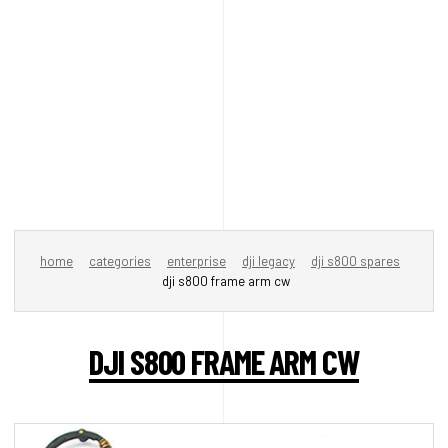
home
categories
enterprise
dji legacy
dji s800 spares
dji s800 frame arm cw
DJI S800 FRAME ARM CW